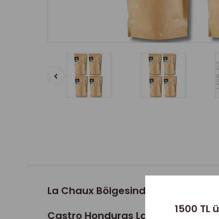
La Chaux Bölgesinden Dengeli ve
1500 TL ü
Castro Honduras La Chaux SHG Ka