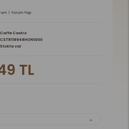
orum
|
Yorum Yap
Caffe Castro
CSTR118948HON1000
Stokta var
49 TL