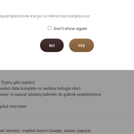
 yükseklik
lışverişlerinizde kargo ücretinizi biz karşılıyoruz.
, Pacas
Don't show again
NO
YES
reticilerinden biridir ve özellikle son yıllarda
yüksek kaliteli Arabica kahve
ypica gibi çeşitler)
eleri daha kompleks ve asiditesi belirgin olur)
ey ve natural işlenmiş kahveler de giderek popülerleşiyor
ropikal meyvemsi
ban mersini), tropikal meyve (mango, ananas, papaya)