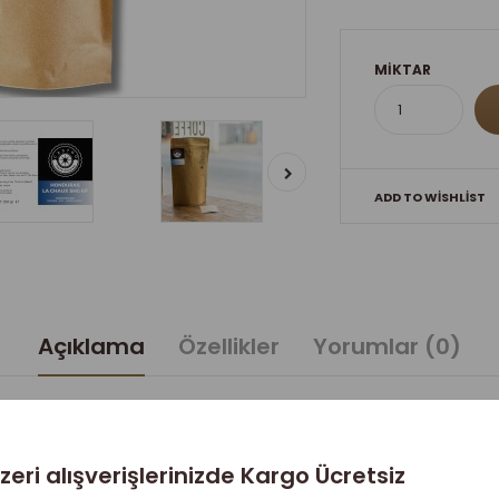
MIKTAR
ADD TO WISHLIST
Açıklama
Özellikler
Yorumlar (0)
 Aromatik Arabica Deneyimi
zeri alışverişlerinizde Kargo Ücretsiz
hve 1000 Gr. (4x250 Gr)