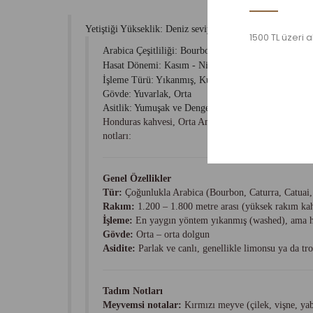
Yetiştiği Yükseklik: Deniz seviyesinden 1100-1650 metre
1500 TL üzeri a
Arabica Çeşitliliği: Bourbon, Caturra, Typica, Catuai
Hasat Dönemi: Kasım - Nisan
İşleme Türü: Yıkanmış, Kurutulmuş
Gövde: Yuvarlak, Orta
Asitlik: Yumuşak ve Dengeli
Honduras kahvesi, Orta Amerika’nın en önemli kahve ü
notları:
Genel Özellikler
Tür:
Çoğunlukla Arabica (Bourbon, Caturra, Catuai, T
Rakım:
1.200 – 1.800 metre arası (yüksek rakım kahv
İşleme:
En yaygın yöntem yıkanmış (washed), ama hon
Gövde:
Orta – orta dolgun
Asidite:
Parlak ve canlı, genellikle limonsu ya da t
Tadım Notları
Meyvemsi notalar:
Kırmızı meyve (çilek, vişne, ya