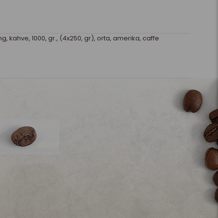
hg
,
kahve
,
1000
,
gr.
,
(4x250
,
gr)
,
orta
,
amerika
,
caffe