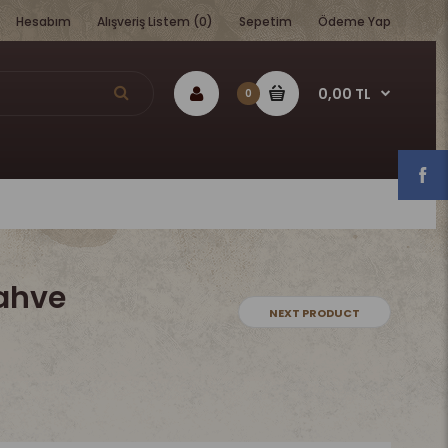
Hesabım
Alışveriş Listem (0)
Sepetim
Ödeme Yap
0,00 TL
0
ahve
NEXT PRODUCT