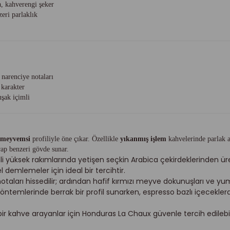
a, kahverengi şeker
eri parlaklık
narenciye notaları
 karakter
şak içimli
e meyvemsi
profiliyle öne çıkar. Özellikle
yıkanmış işlem
kahvelerinde parlak a
ap benzeri gövde sunar.
 yüksek rakımlarında yetişen seçkin Arabica çekirdeklerinden üret
emlemeler için ideal bir tercihtir.
otaları hissedilir; ardından hafif kırmızı meyve dokunuşları ve yumu
ntemlerinde berrak bir profil sunarken, espresso bazlı içeceklerde
r kahve arayanlar için Honduras La Chaux güvenle tercih edilebilec