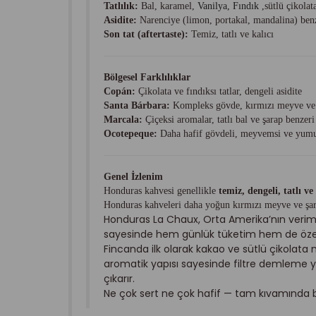
Tatlılık:
Bal, karamel,
Vanilya, Fındık ,
sütlü çikolat
Asidite:
Narenciye (limon, portakal, mandalina) benz
Son tat (aftertaste):
Temiz, tatlı ve kalıcı
Bölgesel Farklılıklar
Copán:
Çikolata ve fındıksı tatlar, dengeli asidite
Santa Bárbara:
Kompleks gövde, kırmızı meyve ve 
Marcala:
Çiçeksi aromalar, tatlı bal ve şarap benzeri
Ocotepeque:
Daha hafif gövdeli, meyvemsi ve yumu
Genel İzlenim
Honduras kahvesi genellikle
temiz, dengeli, tatlı v
Honduras kahveleri daha yoğun kırmızı meyve ve şar
Honduras La Chaux, Orta Amerika’nın verimli
sayesinde hem günlük tüketim hem de özel d
Fincanda ilk olarak kakao ve sütlü çikolata n
aromatik yapısı sayesinde filtre demleme yö
çıkarır.
Ne çok sert ne çok hafif — tam kıvamında bi