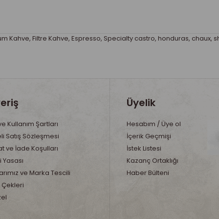
um Kahve
,
Filtre Kahve
,
Espresso
,
Specialty castro
,
honduras
,
chaux
,
s
veriş
Üyelik
 ve Kullanım Şartları
Hesabım / Üye ol
li Satış Sözleşmesi
İçerik Geçmişi
t ve İade Koşulları
İstek Listesi
i Yasası
Kazanç Ortaklığı
rımız ve Marka Tescili
Haber Bülteni
 Çekleri
zel