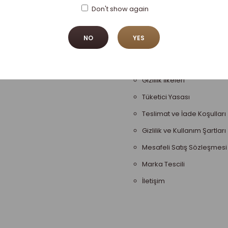
Don't show again
Senin Kahven Hangisi
Üyelik Sözleşmesi
NO
YES
Teslimat Bilgileri
Satış Sözleşmesi
Gizlilik İlkeleri
Tüketici Yasası
Teslimat ve İade Koşulları
Gizlilik ve Kullanım Şartları
Mesafeli Satış Sözleşmesi
Marka Tescili
İletişim