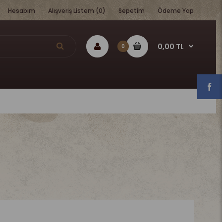
Hesabım
Alışveriş Listem (0)
Sepetim
Ödeme Yap
0,00 TL
0