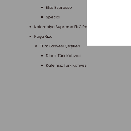
Elite Espresso
Special
Kolombiya Supremo FNC Regional Select
Paşa Rıza
Türk Kahvesi Çeşitleri
Dibek Türk Kahvesi
Kafeinsiz Türk Kahvesi