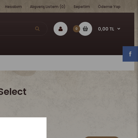
Hesabım
Alışveriş Listem (0)
Sepetim
Ödeme Yap
0,00 TL
0
Select