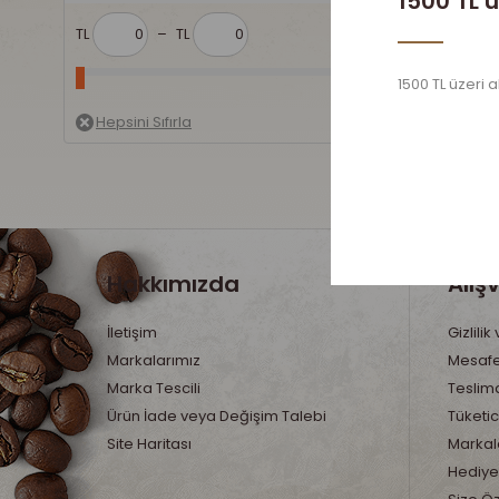
1500 TL ü
TL
–
TL
1500 TL üzeri a
Hakkımızda
Alış
İletişim
Gizlilik
Markalarımız
Mesafe
Marka Tescili
Teslima
Ürün İade veya Değişim Talebi
Tüketic
Site Haritası
Markala
Hediye