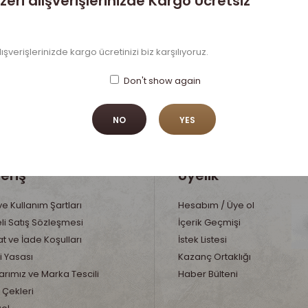
zeri alışverişlerinizde Kargo Ücretsiz
lışverişlerinizde kargo ücretinizi biz karşılıyoruz.
Don't show again
NO
YES
veriş
Üyelik
 ve Kullanım Şartları
Hesabım / Üye ol
li Satış Sözleşmesi
İçerik Geçmişi
t ve İade Koşulları
İstek Listesi
i Yasası
Kazanç Ortaklığı
rımız ve Marka Tescili
Haber Bülteni
 Çekleri