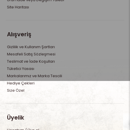
Site Haritası
Alışveriş
Gizlilik ve Kullanım Şartları
Mesafeli Satış Sözleşmesi
Teslimat ve İade Koşulları
Tüketici Yasası
Markalarımız ve Marka Tescili
Hediye Çekleri
Size Özel
Üyelik