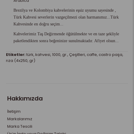
Arabica
Brezilya ve Kolombiya kahvelerinin eşsiz uyumu sayesinde ,
Türk Kahvesi severlerin vazgeçilmezi olan harmanımız...Türk
Kahvesinde en doğru seçim...
Kahvelerimiz Taş Değirmende öğütülmekte ve en taze şekliyle
paketlendikten sonra beğeninize sunulmaktadır. Afiyet olsun...
Etiketler:
türk
,
kahvesi
,
1000
,
gr.
,
Çeşitleri
,
caffe
,
castro paşa
,
rıza (4x250
,
gr)
Hakkımızda
İletişim
Markalarımız
Marka Tescili
Ürün İade veya Değişim Talebi