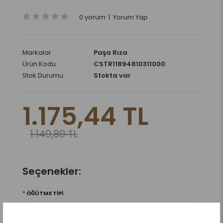
0 yorum
|
Yorum Yap
Markalar
Paşa Rıza
Ürün Kodu:
CSTR11894810311000
Stok Durumu:
Stokta var
1.175,44 TL
1.149,89 TL
Seçenekler:
ÖĞÜTME TIPI