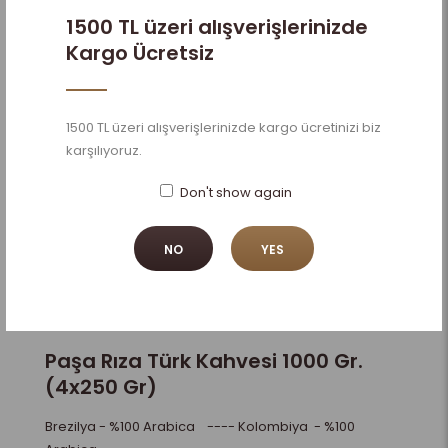
1500 TL üzeri alışverişlerinizde
Kargo Ücretsiz
MIKTAR
1500 TL üzeri alışverişlerinizde kargo ücretinizi biz
karşılıyoruz.
ADD TO WISHLIST
ADD TO COMPARE
Don't show again
NO
YES
Açıklama
Özellikler
Yorumlar (0)
Paşa Rıza Türk Kahvesi 1000 Gr.
(4x250 Gr)
Brezilya - %100 Arabica ---- Kolombiya - %100