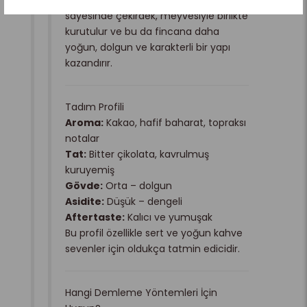
sayesinde çekirdek, meyvesiyle birlikte
kurutulur ve bu da fincana daha
yoğun, dolgun ve karakterli bir yapı
kazandırır.
Tadım Profili
Aroma:
Kakao, hafif baharat, topraksı
notalar
Tat:
Bitter çikolata, kavrulmuş
kuruyemiş
Gövde:
Orta – dolgun
Asidite:
Düşük – dengeli
Aftertaste:
Kalıcı ve yumuşak
Bu profil özellikle sert ve yoğun kahve
sevenler için oldukça tatmin edicidir.
Hangi Demleme Yöntemleri İçin