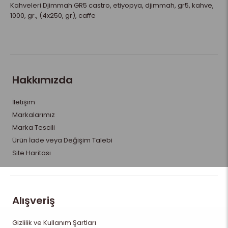
Kahveleri Djimmah GR5 castro
,
etiyopya
,
djimmah
,
gr5
,
kahve
,
1000
,
gr.
,
(4x250
,
gr)
,
caffe
Hakkımızda
İletişim
Markalarımız
Marka Tescili
Ürün İade veya Değişim Talebi
Site Haritası
Alışveriş
Gizlilik ve Kullanım Şartları