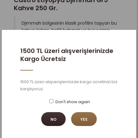
Kahve 250 Gr.
Djimmah
bölgesinin klasik profilini taşıyan bu
kahve; kakao, hafif baharat ve kuruyemiş
notalarıyla dengeli bir fincan arayanlar için
idealdir.
1500 TL üzeri alışverişlerinizde
Kargo Ücretsiz
Köken Bilgisi
Menşei:
Etiyopya – Djimmah Bölgesi
Tür:
%100 Arabica (Heirloom
1500 TL üzeri alışverişlerinizde kargo ücretinizi biz
varyeteler)
karşılıyoruz.
Sınıf:
Grade 5 (GR5)
Don't show again
İşleme Yöntemi:
Natural (Güneşte
Kurutma)
Rakım:
1.400 – 1.900 metre
NO
YES
Djimmah kahveleri, Etiyopya’nın
geleneksel üretim metotlarını koruyan
bölgelerinden gelir. Doğal işleme