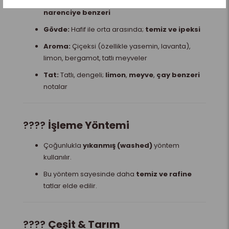
Asidite:
Orta-yüksek; genellikle
parlak ve
narenciye benzeri
Gövde:
Hafif ile orta arasında;
temiz ve ipeksi
Aroma:
Çiçeksi (özellikle yasemin, lavanta),
limon, bergamot, tatlı meyveler
Tat:
Tatlı, dengeli;
limon
,
meyve
,
çay benzeri
notalar
????
İşleme Yöntemi
Çoğunlukla
yıkanmış (washed)
yöntem
kullanılır.
Bu yöntem sayesinde daha
temiz ve rafine
tatlar elde edilir.
????
Çeşit & Tarım