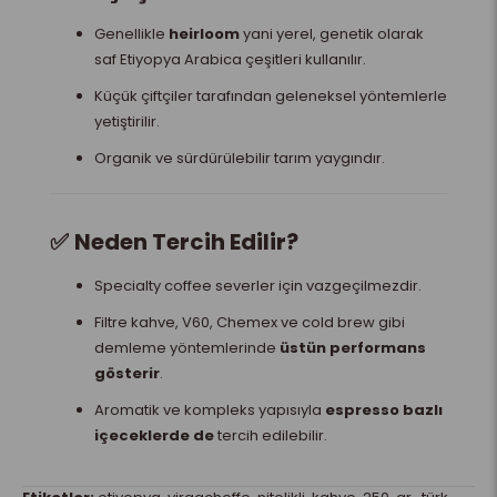
Genellikle
heirloom
yani yerel, genetik olarak
saf Etiyopya Arabica çeşitleri kullanılır.
Küçük çiftçiler tarafından geleneksel yöntemlerle
yetiştirilir.
Organik ve sürdürülebilir tarım yaygındır.
✅
Neden Tercih Edilir?
Specialty coffee severler için vazgeçilmezdir.
Filtre kahve, V60, Chemex ve cold brew gibi
demleme yöntemlerinde
üstün performans
gösterir
.
Aromatik ve kompleks yapısıyla
espresso bazlı
içeceklerde de
tercih edilebilir.