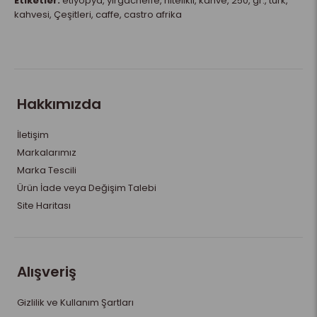
Etiketler:
etiyopya
,
yirgacheffe
,
nitelikli
,
kahve
,
250
,
gr.
,
türk
,
kahvesi
,
Çeşitleri
,
caffe
,
castro afrika
Hakkımızda
İletişim
Markalarımız
Marka Tescili
Ürün İade veya Değişim Talebi
Site Haritası
Alışveriş
Gizlilik ve Kullanım Şartları