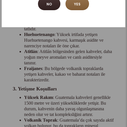
farklı tat profillerine sahiptir:
NO
YES
Antigua
: En bilinen bölgelerden biridir. Bu
bölgede yetişen kahveler çikolata ve baharat
notalarına sahip olup, genellikle tam gövdeli ve
tatlıdır.
Huehuetenango
: Yüksek irtifada yetişen
Huehuetenango kahvesi, karmaşık asidite ve
narenciye notaları ile öne çıkar.
Atitlán
: Atitlán bölgesinden gelen kahveler, daha
yoğun meyve aromaları ve canlı asiditesiyle
tanınır.
Fraijanes
: Bu bölgede volkanik topraklarda
yetişen kahveler, kakao ve baharat notaları ile
karakterizedir.
3. Yetişme Koşulları
Yüksek Rakım
: Guatemala kahveleri genellikle
1500 metre ve üzeri yüksekliklerde yetişir. Bu
durum, kahvenin daha yavaş olgunlaşmasına
neden olur ve tat kompleksliğini artırır.
Volkanik Toprak
: Guatemala’da çok sayıda aktif
volkan bulunur, bu da toprakların mineral