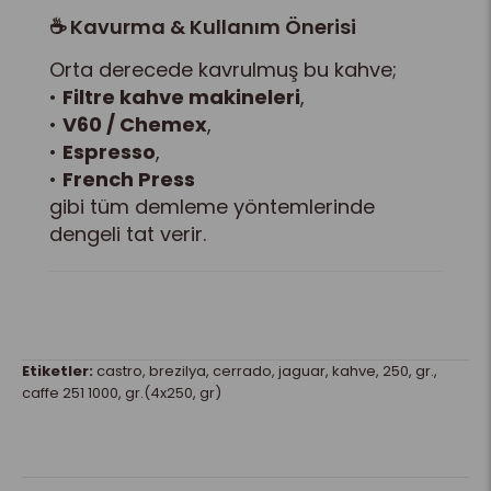
☕ Kavurma & Kullanım Önerisi
Orta derecede kavrulmuş bu kahve;
•
Filtre kahve makineleri
,
•
V60 / Chemex
,
•
Espresso
,
•
French Press
gibi tüm demleme yöntemlerinde
dengeli tat verir.
Etiketler:
castro
,
brezilya
,
cerrado
,
jaguar
,
kahve
,
250
,
gr.
,
caffe 251 1000
,
gr.(4x250
,
gr)