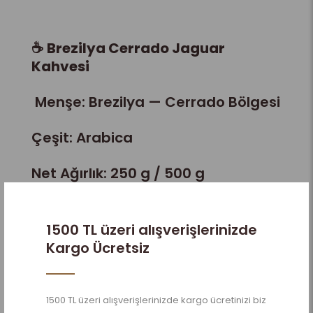
☕
Brezilya Cerrado Jaguar
Kahvesi
Menşe: Brezilya — Cerrado Bölgesi
Çeşit: Arabica
Net Ağırlık: 250 g / 500 g
☕ Kavrum Derecesi: Orta (Medium
Roast)
1500 TL üzeri alışverişlerinizde
Kargo Ücretsiz
Ürün Açıklaması
1500 TL üzeri alışverişlerinizde kargo ücretinizi biz
Brezilya’nın eşsiz kahve