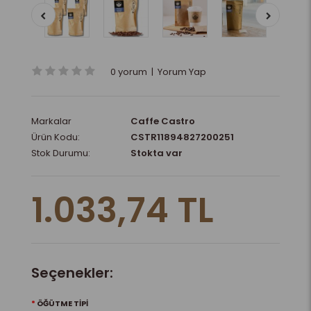
0 yorum
|
Yorum Yap
Markalar
Caffe Castro
Ürün Kodu:
CSTR11894827200251
Stok Durumu:
Stokta var
1.033,74 TL
Seçenekler:
ÖĞÜTME TIPI